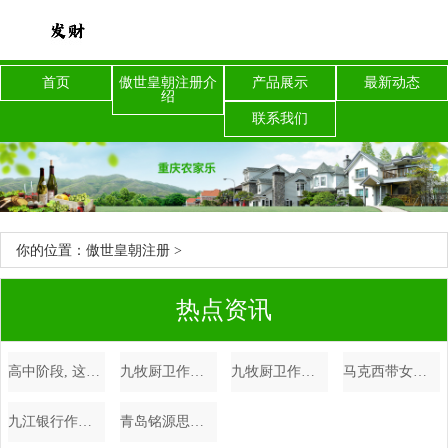
首页
傲世皇朝注册介
产品展示
最新动态
绍
联系我们
你的位置：
傲世皇朝注册
>
热点资讯
高中阶段, 这几件事抓不好, 成绩很难好!
九牧厨卫作为原告/上诉人的1起涉及侵害实用新型专利权纠纷的诉讼将于2024年10月8日开庭
九牧厨卫作为原告/上诉人的2起涉及侵害外观设计专利权纠纷的诉讼将于2024年10月8日开庭
马克西带女友度假, 签完2亿肥约, 就无缘全明星, 女友身材火辣
九江银行作为原告/上诉人的1起涉及金融借款合同纠纷的诉讼将于2024年11月1日开庭
青岛铭源思学中考辅导班介绍_个性化_教学_评估