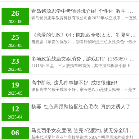
青岛铭源思学中考辅导班介绍_个性化_教学_评估
26
青岛铭源思学教育科技有限公司自2022年成立以来，一直致
2025-06
力于为学生提供高质量的教育培训服务。公司秉承陶行知先
生“学高为师·身正为范”的理念，以学生为中心，注重个性化
《亲爱的仇敌》04：陈凯西全职太太、罗夏宅女，不及钟倾城成熟
25
教学，力求帮助每一位学生实现学业上的突破。 中考是每个
电视剧《亲爱的仇敌》，别看钟倾城是三位女性角色中最小
初中生迈向高中阶段的重要一步，因此选择一个合适的辅导
2025-05
的，可她却是最成熟的那一个。 这跟成长经历有关，陈凯西
班至关重要。青岛铭源思学中考辅导班专注于提升学生的文
从小就是小公主，家里条件虽然没有那么好，但也从来都没
化课成绩，通过个性化的教学方案和严格的管理机制，帮助
多项政策鼓励文娱消费，游戏ETF（159869）涨0.57%
23
有亏待她。 她是在父母的宠溺下成长起来的，很早就结识了
学生在短时间内取得显著进步。 我们深知每位学生的学习基
4月18日早盘，三大股指窄幅震荡，其中游戏板块小幅上
陈勉。 两个人一路走来，从相知相恋到走进婚姻殿堂，可以
2025-05
础和能力都不同，因此我们的中考辅导班采用个性化教学模
涨。截止上午9:45，游戏ETF(159869)涨0.57%。相关成分股
说是非常顺利。 至于陈勉不靠谱，那也是他有钱之后才变得
式。通过对学生进行
中，三七互娱涨1.84%、恺英网络涨1.36%，光线传媒涨
不靠谱的。 财富自由了，选择变多了，没抵住诱惑，开了口
高中阶段, 这几件事抓不好, 成绩很难好!
19
1.08%，吉比特、神州泰岳、巨人网络等小幅跟涨。 近期中
子尝到甜头，就一发不可收拾了。 但他在物质上对陈凯西是
很多高中的孩子成绩不好，家长总以为是娃天赋差，不是学
共中央办公厅、国务院办公厅联合印发《提振消费专项行动
2025-05
真不错，没有吃过苦的陈凯西，又能成熟到哪去，每天净想
习的料。其实并不是，天赋只是一方面，更多的是因为他们
方案》，明确指出鼓励动漫、游戏、电竞及其周边衍生品消
着如何挽回老公的心
踩了一些不该踩的坑。 作为过来人，可以很负责任的告诉
费，支持原创IP开发，推动中华优秀传统文化融入数字产品
杨幂, 红色高跟鞋搭配红色毛衣, 真的太诱人了
12
你，在高中阶段，如果下面这几件事抓不好，成绩真的很难
设计。 对此中航证券认为，政策底已现，关注AI驱动产品能
好。 1、预习不充分，复习不及时！ 高中跟初中的区别，除
2025-04
力兼具的龙头。在游戏市场企稳回升、游戏政策向
了知识点难度大之外，还有就是上课节奏非常快。初中老师
还会稍微停下来问大家听懂没，但高中老师不会，很多内容
马克西带女友度假, 签完2亿肥约, 就无缘全明星, 女友身材火辣
06
都是一遍过，最后两遍，不会讲三遍，不管你听没听懂，就
新生代球星的商业与竞技平衡术 NBA全明星周末的镁光灯