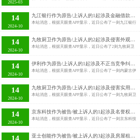
2025-03
这样过去了。 为什么老师要讲这么快？ 因为高中三年的课
下，总有一群特殊观众在暗处观察。 他们不是落选球员，而
程，到高二下学期期中考过
是手握数据模型的球队经理和品牌分析师。 当泰雷斯·马克
九江银行作为原告/上诉人的1起涉及金融借款合同纠纷的诉讼将于2024年11月1日开庭
14
西晒出与女友的游轮度假照时，这个23岁年轻人正站在现代
本站消息，根据天眼查APP显示，近日公布了一则九江银行
职业体育的十字路口。 2024年联盟薪资报告显示，像马克
2024-10
股份有限公司作为原告/上诉人的开庭公告，详细内容如
西这样签下5年2亿美元合同的"次顶薪球员"已占联盟总人数
下： 案号：（2024）赣0113民初13047号审理法院：南昌市
的17%，较五年前翻了三倍。 这种现象背后，是NBA新版劳
九牧厨卫作为原告/上诉人的2起涉及侵害外观设计专利权纠纷的诉讼将于2024年10月8日开庭
14
红谷滩区人民法院案由：金融借款合同纠纷当事人信息：原
资协议创造的"指定新秀条款"红利，更是资本对潜力股的提
本站消息，根据天眼查APP显示，近日公布了2则九牧厨卫
告/上诉人：九江银行股份有限公司被告/被上诉人：李某
2024-10
前收割。 马克西的游轮甲板上，不仅有加勒比海风，还漂浮
股份有限公司作为原告/上诉人的开庭公告，案由为侵害外
某、熊某某开庭日期：2024年11月1日 根据统计，近一年内
着商
观设计专利权纠纷，开庭日期为2024年10月8日。详细内容
以九江银行股份有限公司为当事人的历史开庭公告有1070
伊利作为原告/上诉人的1起涉及不正当竞争纠纷的诉讼将于2024年11月1日开庭
14
如下： 数据来源：天眼查APP 以上内容为本站据公开信息整
则，其中案由为“金融借款合同纠纷”的公告以1042则居首，
本站消息，根据天眼查APP显示，近日公布了一则内蒙古伊
理，由智能算法生成，不构成投资建议。
2024-10
其次为“借款”有7则，“借款合同纠纷”有7则。历史开
利实业集团股份有限公司作为原告/上诉人的开庭公告，详
细内容如下： 案号：（2024）苏01民初1042号审理法院：
九牧厨卫作为原告/上诉人的1起涉及侵害实用新型专利权纠纷的诉讼将于2024年10月8日开庭
14
江苏省南京市中级人民法院案由：不正当竞争纠纷当事人信
本站消息，根据天眼查APP显示，近日公布了一则九牧厨卫
息：原告/上诉人：内蒙古伊利实业集团股份有限公司被告/
2024-10
股份有限公司作为原告/上诉人的开庭公告，详细内容如
被上诉人：内蒙古蒙牛乳业（集团）股份有限公司、南某某
下： 案号：（2024）浙02民初807号审理法院：浙江省宁波
开庭日期：2024年11月1日 根据统计，近一年内以内蒙古伊
京东科技作为被告/被上诉人的1起涉及名誉权纠纷的诉讼将于2024年11月1日开庭
14
市中级人民法院案由：侵害实用新型专利权纠纷当事人信
利实业集团股份有限公司为当事人的历史开庭公告有32则，
本站消息，根据天眼查APP显示，近日公布了一则京东科技
息：原告/上诉人：九牧厨卫股份有限公司被告/被上诉人：
2024-10
其中案由为“不正当竞争纠纷”的公告以12则居首，其次
控股股份有限公司作为被告/被上诉人的开庭公告，详细内
慈溪市铭凯洁具有限公司开庭日期：2024年10月8日 根据统
为“劳
容如下： 案号：（2024）沪0114民初25381号审理法院：上
计，近一年内以九牧厨卫股份有限公司为当事人的历史开庭
亚士创能作为被告/被上诉人的3起涉及房屋租赁合同纠纷的诉讼将于2024年11月1日开庭
14
海市嘉定区人民法院案由：名誉权纠纷当事人信息：原告/